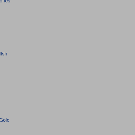
iones
lish
 Gold