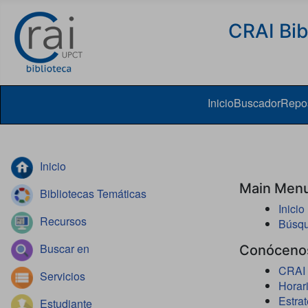
Skip to content
CRAI Bib
Inicio
Buscador
Repos
Inicio
Main Men
Bibliotecas Temáticas
Inicio
Recursos
Búsq
Buscar en
Conóceno
CRAI 
Servicios
Horar
Estrat
Estudiante