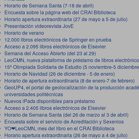
Horario de Semana Santa (7-18 de abril)
Encuesta sobre la página web del CRAI Biblioteca
Horario apertura extraordinaria (27 de mayo a 5 de julio)
Presentación videorevista JovE
Horario de verano
12.000 libros electrónicos de Springer en prueba
Acceso a 2.095 libros electrónicos de Elsevier
Semana del Acceso Abierto (del 23 al 29)
LeoCMN, nueva plataforma de préstamo de libros electrónic
15ª Olimpiada Solidaria de Estudio (5 noviembre-5 diciembre
Horario de Navidad (26 de diciembre - 5 de enero)
Horario de apertura extraordinaria (8 de enero-7 de febrero)
GeoUP4, el portal de geolocalización de la producción acad
universidades politécnicas
Nuevos iPads disponibles para préstamo
Acceso a 2.405 libros electrónicos de Elsevier
Horario de Semana Santa (del 26 de marzo al 3 de abril)
Encuesta sobre el servicio de Acreditación y Sexenios
YO❤LeoCMN, mes del libro en el CRAI Biblioteca
Horario apertura extraordinaria (26 de mayo a 4 de julio)