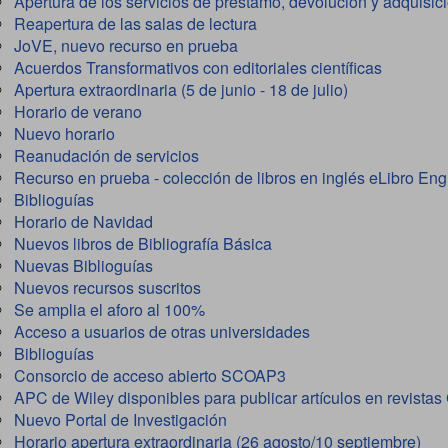
Apertura de los servicios de préstamo, devolución y adquisic
Reapertura de las salas de lectura
JoVE, nuevo recurso en prueba
Acuerdos Transformativos con editoriales científicas
Apertura extraordinaria (5 de junio - 18 de julio)
Horario de verano
Nuevo horario
Reanudación de servicios
Recurso en prueba - colección de libros en inglés eLibro Eng
Biblioguías
Horario de Navidad
Nuevos libros de Bibliografía Básica
Nuevas Biblioguías
Nuevos recursos suscritos
Se amplia el aforo al 100%
Acceso a usuarios de otras universidades
Biblioguías
Consorcio de acceso abierto SCOAP3
APC de Wiley disponibles para publicar artículos en revistas
Nuevo Portal de Investigación
Horario apertura extraordinaria (26 agosto/10 septiembre)