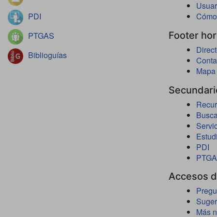
Usuar
PDI
Cómo 
Footer hor
PTGAS
Direct
Biblioguías
Conta
Mapa
Secundari
Recur
Busca
Servi
Estud
PDI
PTG
Accesos d
Pregu
Suger
Más n