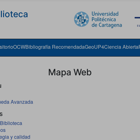
lioteca
itorio
OCW
Bibliografía Recomendada
GeoUP4
Ciencia Abierta
Mapa Web
u
ueda Avanzada
s
Biblioteca
ios
egia y calidad