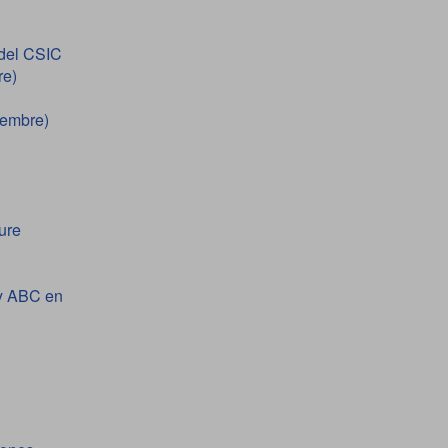
 del CSIC
re)
iembre)
ure
 y ABC en