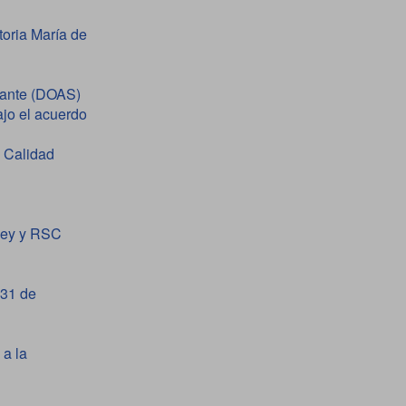
oria María de
mante (DOAS)
ajo el acuerdo
e Calidad
iley y RSC
 31 de
 a la