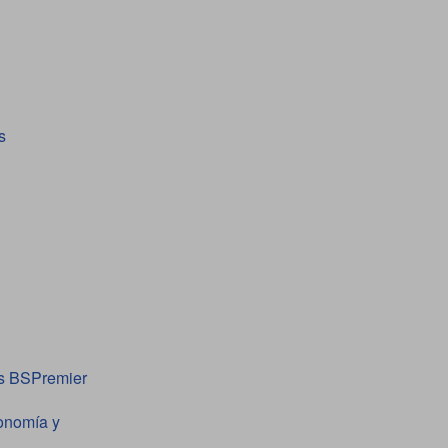
s
os BSPremier
conomía y