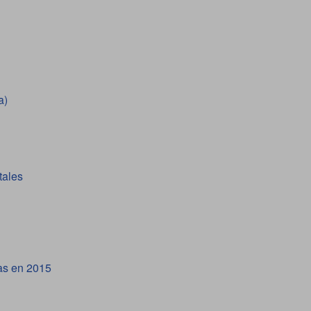
a)
tales
las en 2015