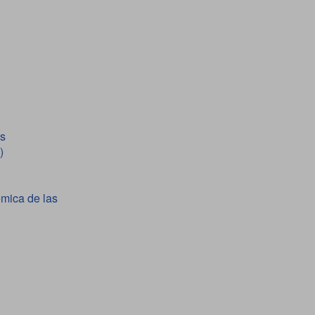
os
)
émica de las