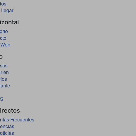
ios
llegar
izontal
orio
cto
 Web
o
sos
r en
cios
iante
AS
irectos
ntas Frecuentes
encias
oticias