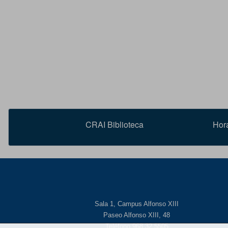
CRAI Biblioteca
Hor
Sala 1, Campus Alfonso XIII
Paseo Alfonso XIII, 48
Teléfono 968 32 5505