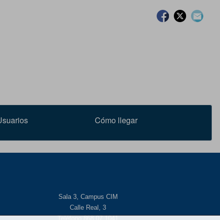
Facebook
Twitter
Con
Usuarios
Cómo llegar
Sala 3, Campus CIM
Calle Real, 3
Teléfono 868 07 1041