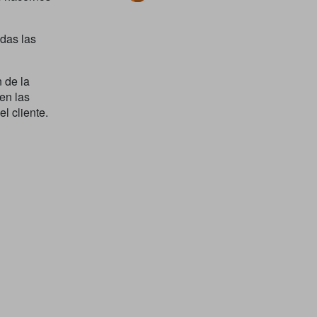
odas las
 de la
 en las
l cliente.