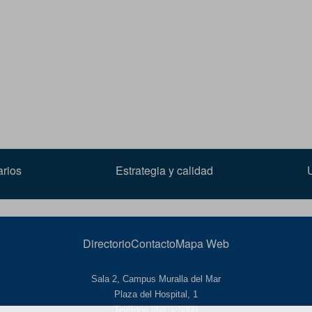
arios
Estrategia y calidad
Directorio
Contacto
Mapa Web
Sala 2, Campus Muralla del Mar
Plaza del Hospital, 1
Teléfono 968 325909