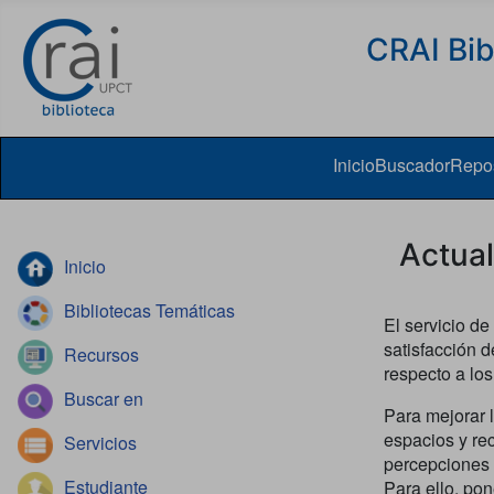
Skip to content
CRAI Bib
Inicio
Buscador
Repos
Actual
Inicio
Bibliotecas Temáticas
El servicio de
satisfacción 
Recursos
respecto a los
Buscar en
Para mejorar l
espacios y re
Servicios
percepciones y
Estudiante
Para ello, po