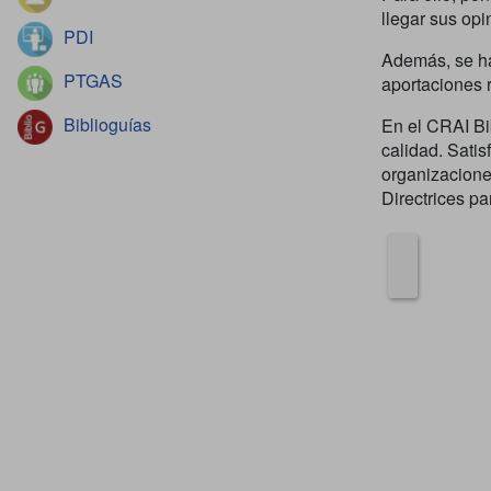
llegar sus opi
PDI
Además, se h
PTGAS
aportaciones r
Biblioguías
En el CRAI Bi
calidad. Satis
organizacione
Directrices pa