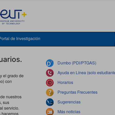
Portal de Investigación
uarios.
Dumbo (PDI/PTGAS)
Ayuda en Línea (solo estudiant
y el grado de
no) con
Horarios
Preguntas Frecuentes
n de nuestros
Sugerencias
, sus
l servicio.
Más noticias
s hacernos