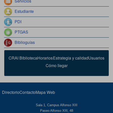
Servicios
Estudiante
PDI
PTGAS
Biblioguías
CRAI Biblioteca
Horarios
Estrategia y calidad
Usuarios
Cómo llegar
Directorio
Contacto
Mapa Web
Sala 1, Campus Alfonso XIII
Paseo Alfonso XIII, 48