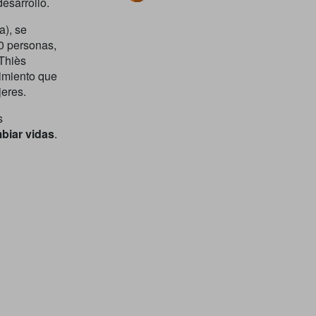
esarrollo.
a), se
00 personas,
Thiès
imiento que
eres.
s
biar vidas
.