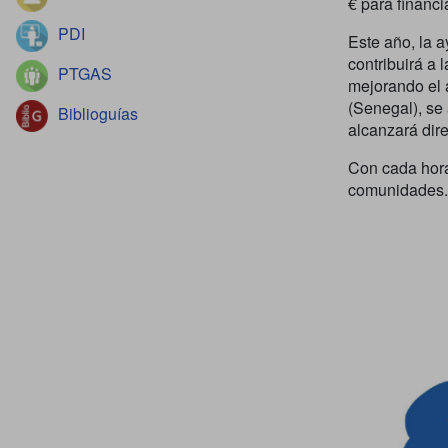
€ para financi
PDI
Este año, la a
contribuirá a
PTGAS
mejorando el 
(Senegal), se
Biblioguías
alcanzará dir
Con cada hora
comunidades.