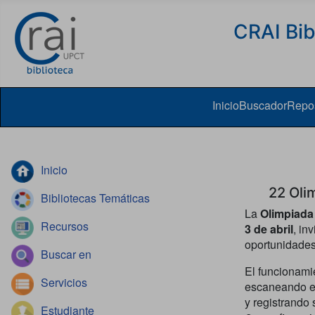
Skip to content
CRAI Bib
Inicio
Buscador
Repos
Inicio
22 Olim
Bibliotecas Temáticas
La
Olimpiada
Recursos
3 de abril
, in
oportunidades
Buscar en
El funcionami
Servicios
escaneando el
y registrando
Estudiante