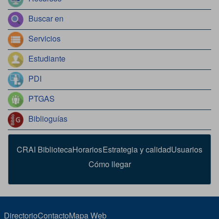
Buscar en
Servicios
Estudiante
PDI
PTGAS
Biblioguías
CRAI Biblioteca
Horarios
Estrategia y calidad
Usuarios
Cómo llegar
Directorio
Contacto
Mapa Web