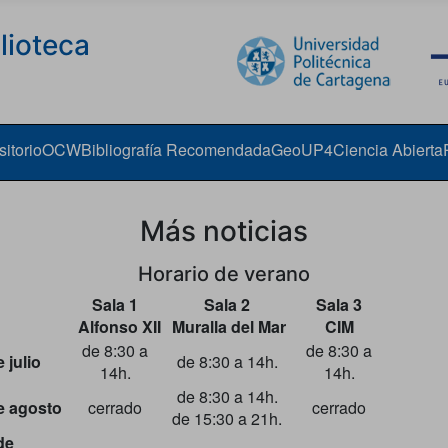
lioteca
itorio
OCW
Bibliografía Recomendada
GeoUP4
Ciencia Abierta
Más noticias
Horario de verano
Sala 1
Sala 2
Sala 3
Alfonso XII
Muralla del Mar
CIM
de 8:30 a
de 8:30 a
 julio
de 8:30 a 14h.
14h.
14h.
de 8:30 a 14h.
de agosto
cerrado
cerrado
de 15:30 a 21h.
de