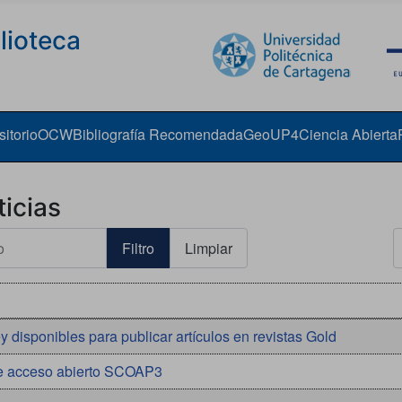
lioteca
itorio
OCW
Bibliografía Recomendada
GeoUP4
Ciencia Abierta
icias
C
Filtro
Limpiar
 disponibles para publicar artículos en revistas Gold
e acceso abierto SCOAP3