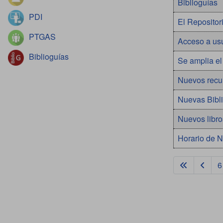
Biblioguías
PDI
El Reposito
PTGAS
Acceso a usu
Biblioguías
Se amplia el
Nuevos recur
Nuevas Bibl
Nuevos libro
Horario de 
6