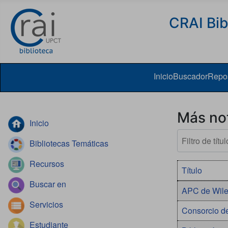
Skip to content
CRAI Bib
Inicio
Buscador
Repos
Más not
Inicio
Filtro de título
Bibliotecas Temáticas
Recursos
Título
Buscar en
Artículos
APC de Wiley
Servicios
Consorcio d
Estudiante