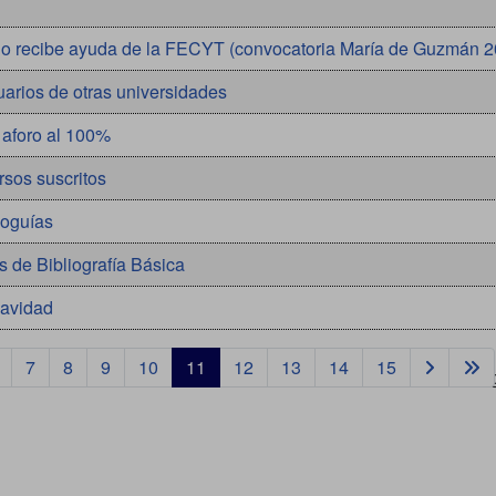
rio recibe ayuda de la FECYT (convocatoria María de Guzmán 2
arios de otras universidades
 aforo al 100%
sos suscritos
ioguías
s de Bibliografía Básica
Navidad
7
8
9
10
11
12
13
14
15
Pág